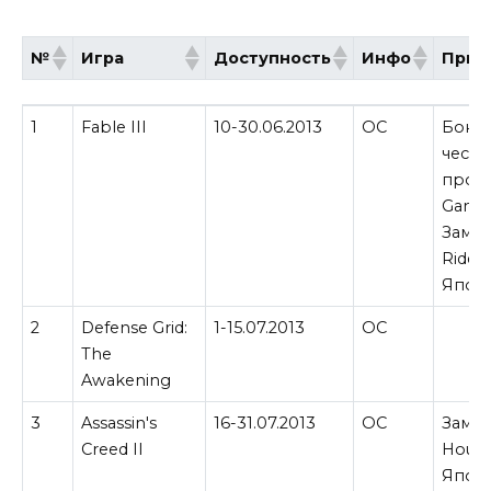
№
Игра
Доступность
Инфо
Прим
№
Игра
Доступность
Инфо
Прим
1
Fable III
10-30.06.2013
ОС
Бонус
честь
прог
Games
Замен
Ride 
Япон
2
Defense Grid:
1-15.07.2013
ОС
The
Awakening
3
Assassin's
16-31.07.2013
ОС
Замен
Creed II
House
Япон