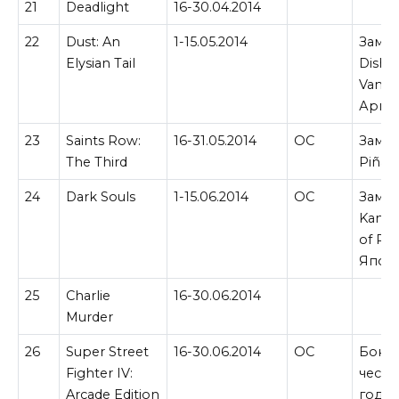
21
Deadlight
16-30.04.2014
22
Dust: An
1-15.05.2014
Замен
Elysian Tail
Dishw
Vampi
Арген
23
Saints Row:
16-31.05.2014
ОС
Замен
The Third
Piñat
24
Dark Souls
1-15.06.2014
ОС
Замен
Kameo
of Po
Япон
25
Charlie
16-30.06.2014
Murder
26
Super Street
16-30.06.2014
ОС
Бонус
Fighter IV:
честь
Arcade Edition
годо