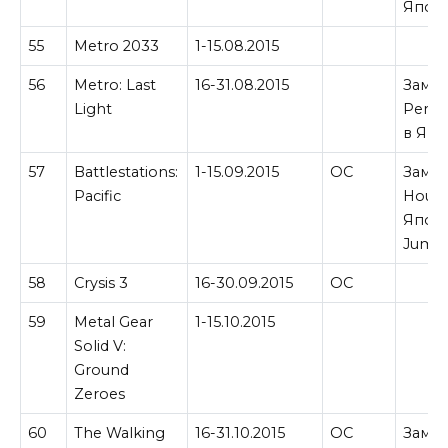
Япон
55
Metro 2033
1-15.08.2015
56
Metro: Last
16-31.08.2015
Замен
Light
Perfe
в Япо
57
Battlestations:
1-15.09.2015
ОС
Замен
Pacific
House
Япон
Jumpe
58
Crysis 3
16-30.09.2015
ОС
59
Metal Gear
1-15.10.2015
Solid V:
Ground
Zeroes
60
The Walking
16-31.10.2015
ОС
Замен