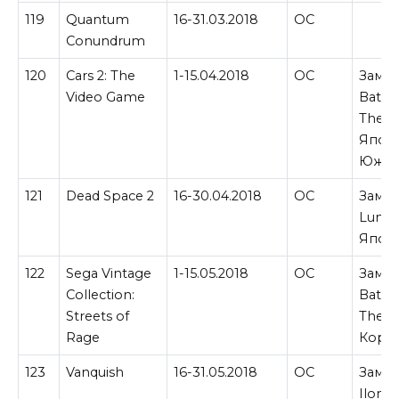
119
Quantum
16-31.03.2018
ОС
Conundrum
120
Cars 2: The
1-15.04.2018
ОС
Замен
Video Game
Battl
Theat
Япон
Южно
121
Dead Space 2
16-30.04.2018
ОС
Замен
Lumine
Япон
122
Sega Vintage
1-15.05.2018
ОС
Замен
Collection:
Battl
Streets of
Theat
Rage
Корее
123
Vanquish
16-31.05.2018
ОС
Замен
Ilomi