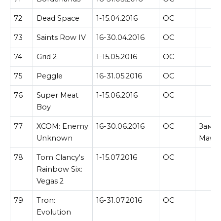
72
Dead Space
1-15.04.2016
ОС
73
Saints Row IV
16-30.04.2016
ОС
74
Grid 2
1-15.05.2016
ОС
75
Peggle
16-31.05.2016
ОС
76
Super Meat
1-15.06.2016
ОС
Boy
77
XCOM: Enemy
16-30.06.2016
ОС
Замен
Unknown
Maw в
78
Tom Clancy's
1-15.07.2016
ОС
Rainbow Six:
Vegas 2
79
Tron:
16-31.07.2016
ОС
Evolution