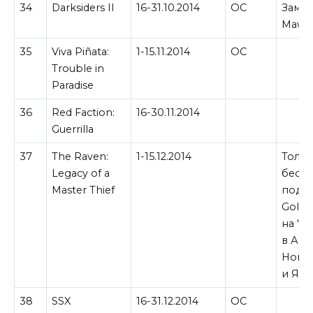
34
Darksiders II
16-31.10.2014
ОС
Замен
Maw в
35
Viva Piñata:
1-15.11.2014
ОС
Trouble in
Paradise
36
Red Faction:
16-30.11.2014
Guerrilla
37
The Raven:
1-15.12.2014
Тольк
Legacy of a
беспл
Master Thief
подп
Gold.
на 'S
в Авс
Ново
и Япо
38
SSX
16-31.12.2014
ОС