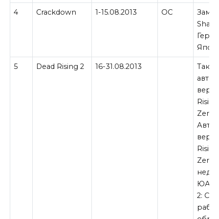
4
Crackdown
1-15.08.2013
ОС
Замен
Shado
Герма
Япон
5
Dead Rising 2
16-31.08.2013
Также
авто
верс
Rising
Zero.
Авто
верси
Rising
Zero 
недос
ЮАР. 
2: Cas
работ
обра