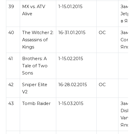
39
MX vs. ATV
1-15.01.2015
Замен
Alive
Jetpa
в Япо
40
The Witcher 2:
16-31.01.2015
ОС
Замен
Assassins of
Comic
Kings
Япон
41
Brothers: A
1-15.02.2015
Tale of Two
Sons
42
Sniper Elite
16-28.02.2015
ОС
V2
43
Tomb Raider
1-15.03.2015
Замен
Dishw
Vampi
Япон