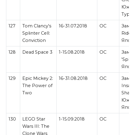
Южно
Турци
127
Tom Clancy's
16-31.07.2018
ОС
Замен
Splinter Cell:
Ride 
Conviction
Япон
128
Dead Space 3
1-15.08.2018
ОС
Замен
'Splo
Япон
129
Epic Mickey 2:
16-31.08.2018
ОС
Замен
The Power of
Insan
Two
Shado
Южно
Япон
130
LEGO Star
1-15.09.2018
ОС
Wars III: The
Clone Wars