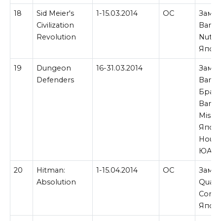
18
Sid Meier's
1-15.03.2014
ОС
Замен
Civilization
Banjo
Revolution
Nuts &
Япон
19
Dungeon
16-31.03.2014
Замен
Defenders
Banjo
Брази
Banga
Missil
Япони
House
ЮАР.
20
Hitman:
1-15.04.2014
ОС
Замен
Absolution
Quan
Conu
Япон