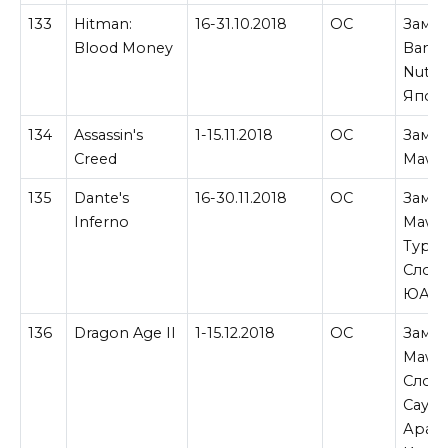
133
Hitman:
16-31.10.2018
ОС
Замен
Blood Money
Banjo
Nuts &
Япон
134
Assassin's
1-15.11.2018
ОС
Замен
Creed
Maw в
135
Dante's
16-30.11.2018
ОС
Замен
Inferno
Maw в
Турци
Слова
ЮАР.
136
Dragon Age II
1-15.12.2018
ОС
Замен
Maw в
Слова
Сауд
Арави