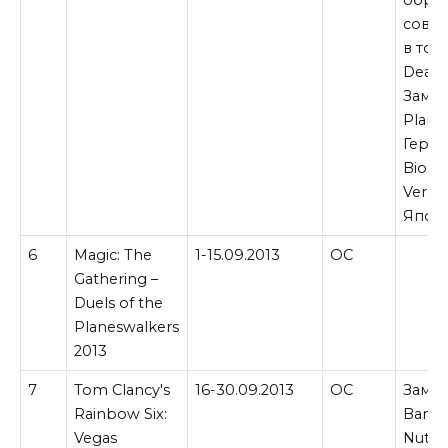
совме
в то 
Dead R
Замен
Planet
Герма
Bioha
Veron
Япон
6
Magic: The
1-15.09.2013
ОС
Gathering –
Duels of the
Planeswalkers
2013
7
Tom Clancy's
16-30.09.2013
ОС
Замен
Rainbow Six:
Banjo
Vegas
Nuts &