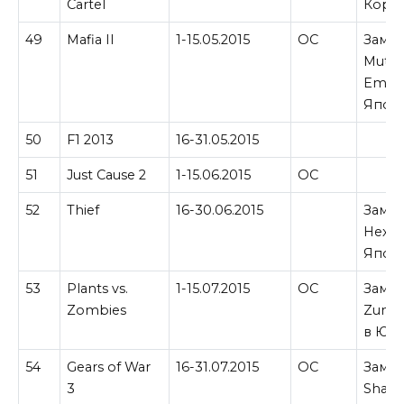
Cartel
Корее
49
Mafia II
1-15.05.2015
ОС
Замен
Mutan
Empir
Япон
50
F1 2013
16-31.05.2015
51
Just Cause 2
1-15.06.2015
ОС
52
Thief
16-30.06.2015
Замен
Hexic 
Япон
53
Plants vs.
1-15.07.2015
ОС
Замен
Zombies
Zuma'
в ЮАР
54
Gears of War
16-31.07.2015
ОС
Замен
3
Shado