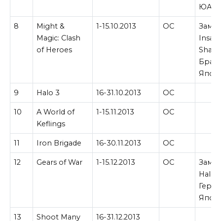
ЮАР.
8
Might &
1-15.10.2013
ОС
Замен
Magic: Clash
Insan
of Heroes
Shado
Брази
Япон
9
Halo 3
16-31.10.2013
ОС
10
A World of
1-15.11.2013
ОС
Keflings
11
Iron Brigade
16-30.11.2013
ОС
12
Gears of War
1-15.12.2013
ОС
Замен
Halo 
Герма
Япон
13
Shoot Many
16-31.12.2013