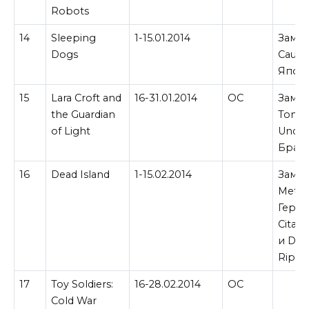
Robots
14
Sleeping
1-15.01.2014
Замен
Dogs
Cause
Япон
15
Lara Croft and
16-31.01.2014
ОС
Замен
the Guardian
Tomb 
of Light
Under
Брази
16
Dead Island
1-15.02.2014
Замен
Metro
Герма
Citad
и Dead
Ripti
17
Toy Soldiers:
16-28.02.2014
ОС
Cold War