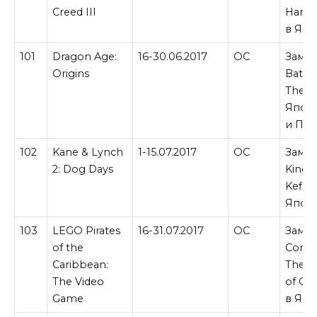
Creed III
Hardw
в Япо
101
Dragon Age:
16-30.06.2017
ОС
Замен
Origins
Battl
Theat
Япони
и Пол
102
Kane & Lynch
1-15.07.2017
ОС
Замен
2: Dog Days
Kingd
Keflin
Япон
103
LEGO Pirates
16-31.07.2017
ОС
Замен
of the
Comic
Caribbean:
The A
The Video
of Ca
Game
в Япо