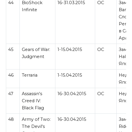
44
BioShock
16-31.03.2015
ОС
Замен
Infinite
Banjo
Слова
Perfe
в Сау
Арави
45
Gears of War:
1-15.04.2015
ОС
Замен
Judgment
Halo 
Япон
46
Terraria
1-15.04.2015
Недос
Япон
47
Assassin's
16-30.04.2015
ОС
Недос
Creed IV:
Япон
Black Flag
48
Army of Two:
16-30.04.2015
Замен
The Devil's
Ride 