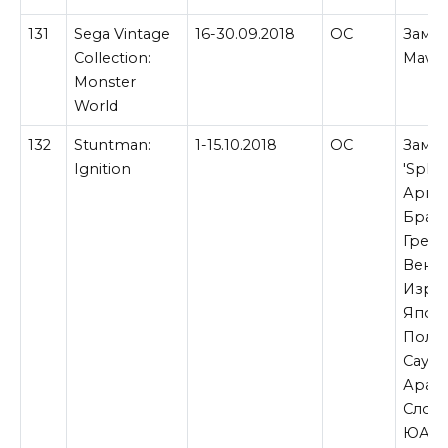
131
Sega Vintage
16-30.09.2018
ОС
Замен
Collection:
Maw в
Monster
World
132
Stuntman:
1-15.10.2018
ОС
Замен
Ignition
'Splo
Арген
Брази
Греци
Венгр
Израи
Япон
Польш
Сауд
Арави
Слова
ЮАР.