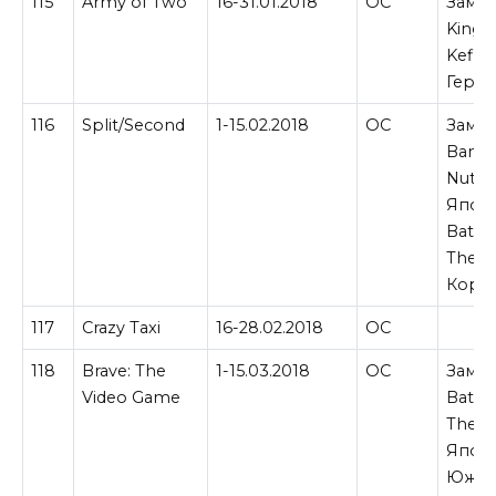
115
Army of Two
16-31.01.2018
ОС
Замен
Kingd
Keflin
Герма
116
Split/Second
1-15.02.2018
ОС
Замен
Banjo
Nuts &
Япон
Battl
Theat
Корее
117
Crazy Taxi
16-28.02.2018
ОС
118
Brave: The
1-15.03.2018
ОС
Замен
Video Game
Battl
Theat
Япон
Южно