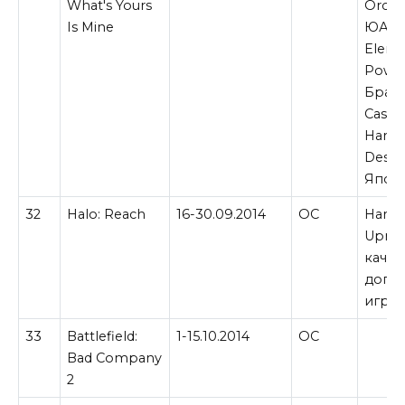
What's Yours
Orcs M
Is Mine
ЮАР,
Eleme
Power
Браз
Castle
Harmo
Despa
Япон
32
Halo: Reach
16-30.09.2014
ОС
Hard 
Uprisi
качес
допо
игры 
33
Battlefield:
1-15.10.2014
ОС
Bad Company
2