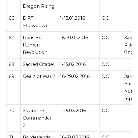
Dragon Rising
66
DiRT:
1-15.01.2016
ОС
Showdown
67
Deus Ex:
16-31.01.2016
ОС
Замен
Human
Ride 
Revolution
Япон
68
Sacred Citadel
1-15.02.2016
ОС
69
Gears of War 2
16-29.02.2016
ОС
Замен
Banjo
Nuts 
Герма
70
Supreme
1-15.03.2016
ОС
Commander
2
71
Borderlands
16-31.03.2016
ОС