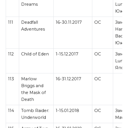
Dreams
Lumine
Южно
111
Deadfall
16-30.11.2017
ОС
Замен
Adventures
Hard
Back
Южно
112
Child of Eden
1-15.12.2017
ОС
Замен
Lumine
Япон
113
Marlow
16-31.12.2017
ОС
Briggs and
the Mask of
Death
114
Tomb Raider:
1-15.01.2018
ОС
Замен
Underworld
Maw в