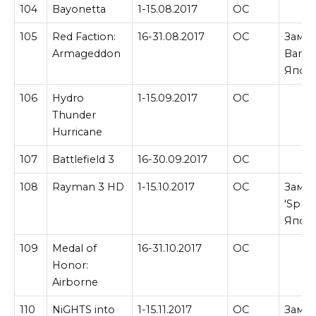
104
Bayonetta
1-15.08.2017
ОС
105
Red Faction:
16-31.08.2017
ОС
Замен
Armageddon
Banjo
Япон
106
Hydro
1-15.09.2017
ОС
Thunder
Hurricane
107
Battlefield 3
16-30.09.2017
ОС
108
Rayman 3 HD
1-15.10.2017
ОС
Замен
'Splo
Япон
109
Medal of
16-31.10.2017
ОС
Honor:
Airborne
110
NiGHTS into
1-15.11.2017
ОС
Замен