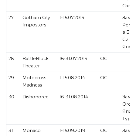
Games
27
Gotham City
1-15.07.2014
Замен
Impostors
Perfe
в Бра
Синга
Япон
28
BattleBlock
16-31.07.2014
ОС
Theater
29
Motocross
1-15.08.2014
ОС
Madness
30
Dishonored
16-31.08.2014
Замен
Orcs M
Япон
Турци
31
Monaco:
1-15.09.2019
ОС
Замен