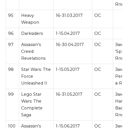
Япон
95
Heavy
16-31.03.2017
ОС
Weapon
96
Darksiders
1-15.04.2017
ОС
97
Assassin's
16-30.04.2017
ОС
Замен
Creed:
'Splo
Revelations
Япон
98
Star Wars: The
1-15.05.2017
ОС
Замен
Force
Perfe
Unleashed II
в Япо
99
Lego Star
16-31.05.2017
ОС
Замен
Wars: The
Hard
Complete
Back
Saga
Япон
100
Assassin's
1-15.06.2017
ОС
Замен