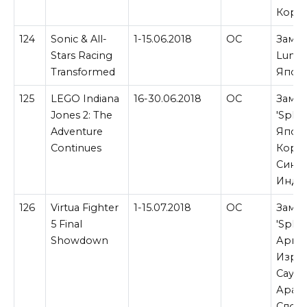
Корее
124
Sonic & All-
1-15.06.2018
ОС
Замен
Stars Racing
Lumine
Transformed
Япон
125
LEGO Indiana
16-30.06.2018
ОС
Замен
Jones 2: The
'Splo
Adventure
Япон
Continues
Корее
Синга
Инди
126
Virtua Fighter
1-15.07.2018
ОС
Замен
5 Final
'Splo
Showdown
Арген
Израи
Сауд
Арави
Слова