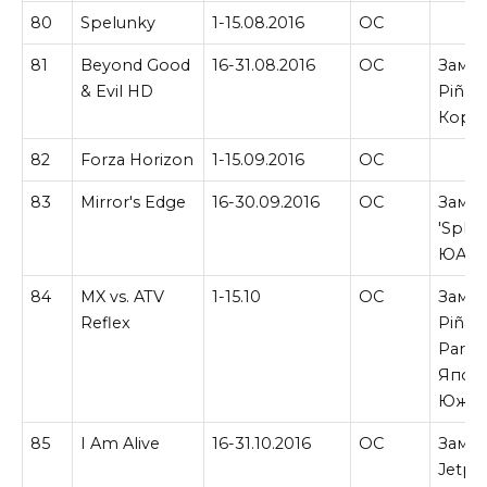
80
Spelunky
1-15.08.2016
ОС
81
Beyond Good
16-31.08.2016
ОС
Замен
& Evil HD
Piñat
Корее
82
Forza Horizon
1-15.09.2016
ОС
83
Mirror's Edge
16-30.09.2016
ОС
Замен
'Splo
ЮАР.
84
MX vs. ATV
1-15.10
ОС
Замен
Reflex
Piñata
Paradi
Япон
Южно
85
I Am Alive
16-31.10.2016
ОС
Замен
Jetpa