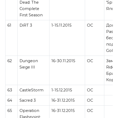
Dead: The
'Splo
Complete
Япон
First Season
61
DiRT 3
1-15.11.2015
ОС
Допо
Pass 
беспл
подп
Gold.
62
Dungeon
16-30.11.2015
ОС
Замен
Siege III
Ride 
Браз
Корее
63
CastleStorm
1-15.12.2015
ОС
64
Sacred 3
16-31.12.2015
ОС
65
Operation
16-31.12.2015
ОС
Flashpoint: