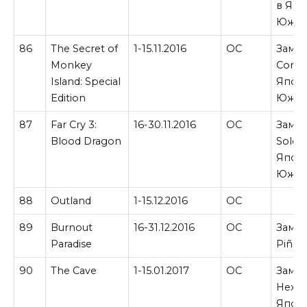
в Япо
Южно
86
The Secret of
1-15.11.2016
ОС
Замен
Monkey
Comic
Island: Special
Япон
Edition
Южно
87
Far Cry 3:
16-30.11.2016
ОС
Замен
Blood Dragon
Soldie
Япон
Южно
88
Outland
1-15.12.2016
ОС
89
Burnout
16-31.12.2016
ОС
Замен
Paradise
Piñat
90
The Cave
1-15.01.2017
ОС
Замен
Hexic 
Япон