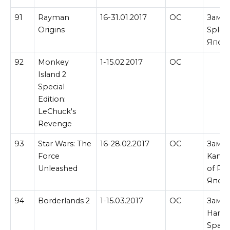
91
Rayman
16-31.01.2017
ОС
Замен
Origins
Splos
Япон
92
Monkey
1-15.02.2017
ОС
Island 2
Special
Edition:
LeChuck's
Revenge
93
Star Wars: The
16-28.02.2017
ОС
Замен
Force
Kameo
Unleashed
of Po
Япон
94
Borderlands 2
1-15.03.2017
ОС
Замен
Hard
Spade