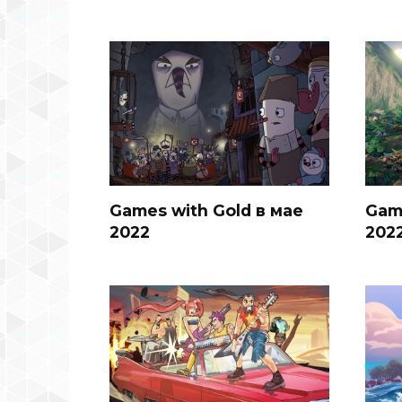
Games with Gold в мае
Gam
2022
202