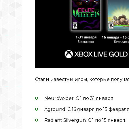
Стали известны игры, которые получа
NeuroVoider: С 1 по 31 января
Aground: С 16 января по 15 феврал
Radiant Silvergun: С 1 по 15 января