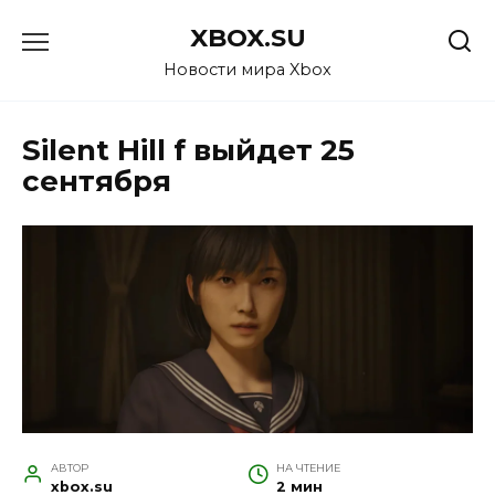
Перейти
XBOX.SU
к
содержанию
Новости мира Xbox
Silent Hill f выйдет 25
сентября
АВТОР
НА ЧТЕНИЕ
xbox.su
2 мин