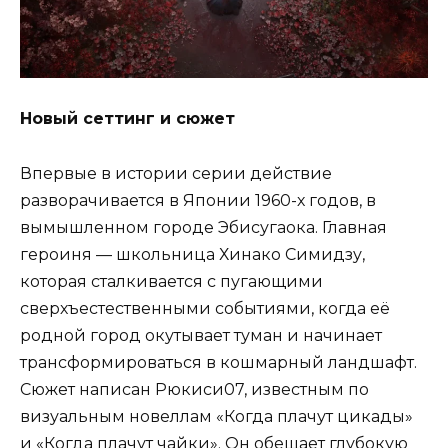
Новый сеттинг и сюжет
Впервые в истории серии действие
разворачивается в Японии 1960-х годов, в
вымышленном городе Эбисугаока. Главная
героиня — школьница Хинако Симидзу,
которая сталкивается с пугающими
сверхъестественными событиями, когда её
родной город окутывает туман и начинает
трансформироваться в кошмарный ландшафт.
Сюжет написан Рюкиси07, известным по
визуальным новеллам «Когда плачут цикады»
и «Когда плачут чайки». Он обещает глубокую