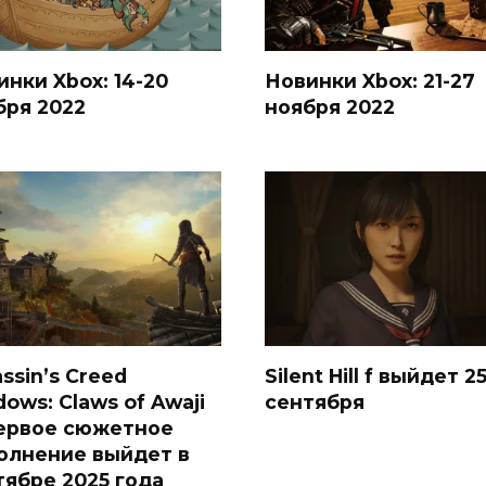
инки Xbox: 14-20
Новинки Xbox: 21-27
бря 2022
ноября 2022
ssin’s Creed
Silent Hill f выйдет 2
ows: Claws of Awaji
сентября
ервое сюжетное
олнение выйдет в
тябре 2025 года