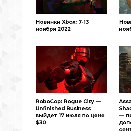
Новинки Xbox: 7-13
Нов
ноября 2022
ноя
RoboCop: Rogue City —
Assa
Unfinished Business
Shad
выйдет 17 июля по цене
— п
$30
доп
сен