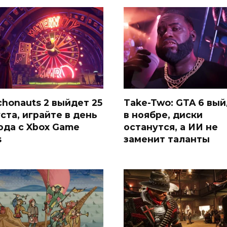
chonauts 2 выйдет 25
Take-Two: GTA 6 вы
ста, играйте в день
в ноябре, диски
ода с Xbox Game
останутся, а ИИ не
s
заменит таланты