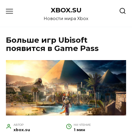
Перейти
XBOX.SU
к
содержанию
Новости мира Xbox
Больше игр Ubisoft
появится в Game Pass
АВТОР
НА ЧТЕНИЕ
xbox.su
1 мин