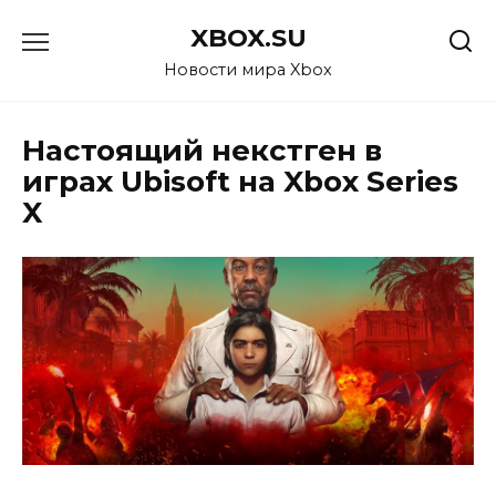
Перейти
XBOX.SU
к
содержанию
Новости мира Xbox
Настоящий некстген в
играх Ubisoft на Xbox Series
X