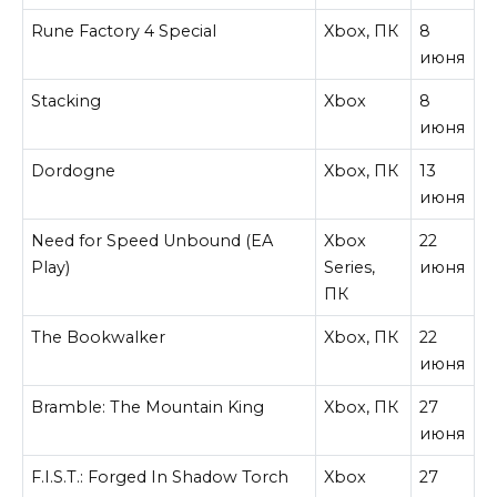
Rune Factory 4 Special
Xbox, ПК
8
июня
Stacking
Xbox
8
июня
Dordogne
Xbox, ПК
13
июня
Need for Speed Unbound (EA
Xbox
22
Play)
Series,
июня
ПК
The Bookwalker
Xbox, ПК
22
июня
Bramble: The Mountain King
Xbox, ПК
27
июня
F.I.S.T.: Forged In Shadow Torch
Xbox
27