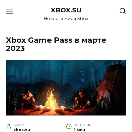
Перейти
XBOX.SU
к
содержанию
Новости мира Xbox
Xbox Game Pass в марте
2023
АВТОР
НА ЧТЕНИЕ
xbox.su
1 мин