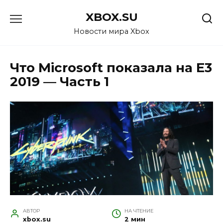
Перейти
XBOX.SU
к
содержанию
Новости мира Xbox
Что Microsoft показала на E3
2019 — Часть 1
АВТОР
НА ЧТЕНИЕ
xbox.su
2 мин