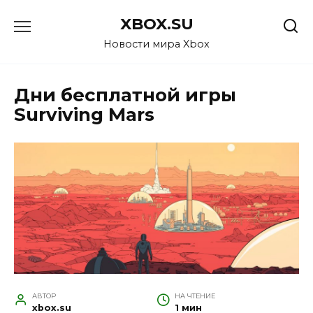
Перейти
XBOX.SU
к
содержанию
Новости мира Xbox
Дни бесплатной игры
Surviving Mars
АВТОР
НА ЧТЕНИЕ
xbox.su
1 мин