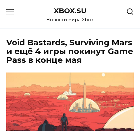
Перейти
XBOX.SU
к
содержанию
Новости мира Xbox
Void Bastards, Surviving Mars
и ещё 4 игры покинут Game
Pass в конце мая