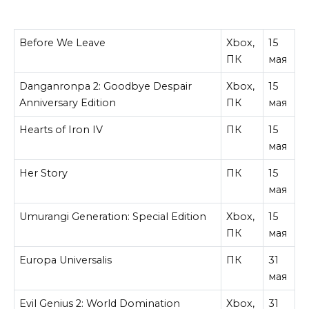
Before We Leave
Xbox,
15
ПК
мая
Danganronpa 2: Goodbye Despair
Xbox,
15
Anniversary Edition
ПК
мая
Hearts of Iron IV
ПК
15
мая
Her Story
ПК
15
мая
Umurangi Generation: Special Edition
Xbox,
15
ПК
мая
Europa Universalis
ПК
31
мая
Evil Genius 2: World Domination
Xbox,
31