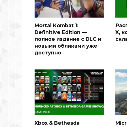
Mortal Kombat 1:
Рас
Definitive Edition —
X, 
полное издание с DLC и
скл
новыми обликами уже
доступно
Xbox & Bethesda
Micr