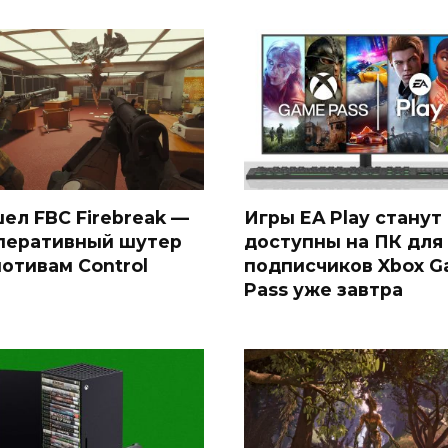
ел FBC Firebreak —
Игры EA Play станут
перативный шутер
доступны на ПК для
мотивам Control
подписчиков Xbox 
Pass уже завтра