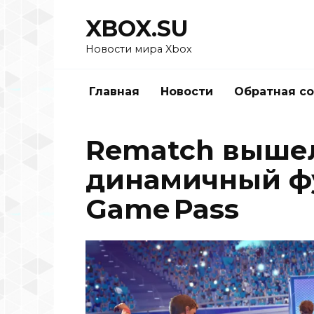
Перейти
XBOX.SU
к
содержанию
Новости мира Xbox
Главная
Новости
Обратная с
Rematch вышел
динамичный фу
Game Pass