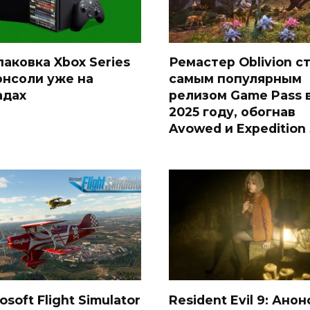
паковка Xbox Series
Ремастер Oblivion с
консоли уже на
самым популярным
адах
релизом Game Pass 
2025 году, обогнав
Avowed и Expedition
osoft Flight Simulator
Resident Evil 9: Анон