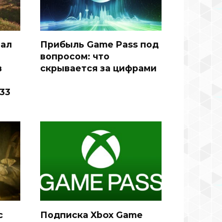
тал
Прибыль Game Pass под
вопросом: что
в
скрывается за цифрами
 33
с
Подписка Xbox Game