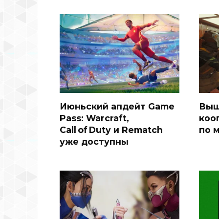
Июньский апдейт Game
Выш
Pass: Warcraft,
коо
Call of Duty и Rematch
по 
уже доступны