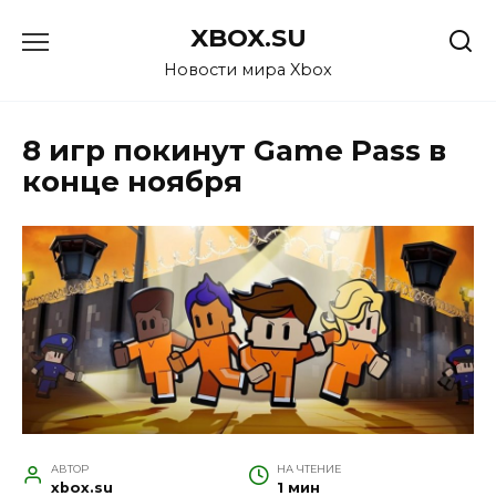
Перейти
XBOX.SU
к
содержанию
Новости мира Xbox
8 игр покинут Game Pass в
конце ноября
АВТОР
НА ЧТЕНИЕ
xbox.su
1 мин