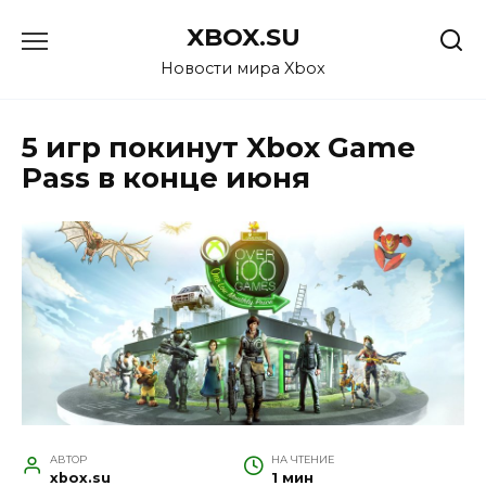
Перейти
XBOX.SU
к
содержанию
Новости мира Xbox
5 игр покинут Xbox Game
Pass в конце июня
АВТОР
НА ЧТЕНИЕ
xbox.su
1 мин