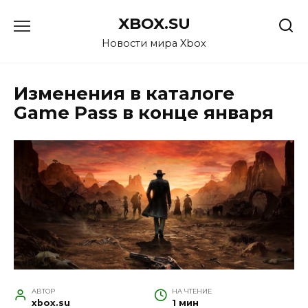
Перейти
XBOX.SU
к
содержанию
Новости мира Xbox
Изменения в каталоге
Game Pass в конце января
АВТОР
НА ЧТЕНИЕ
xbox.su
1 мин