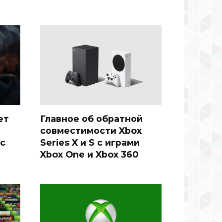
ет
Главное об обратной
совместимости Xbox
 с
Series X и S с играми
Xbox One и Xbox 360