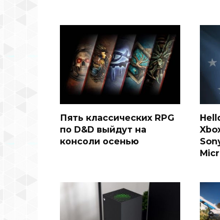
Пять классических RPG
Hell
по D&D выйдут на
Xbo
консоли осенью
Son
Micr