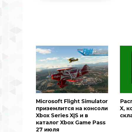
Microsoft Flight Simulator
Рас
приземлится на консоли
X, 
Xbox Series X|S и в
скл
каталог Xbox Game Pass
27 июля