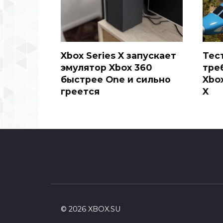
Xbox Series X запускает
Тес
эмулятор Xbox 360
тре
быстрее One и сильно
Xbox
греется
X
© 2026 XBOX.SU