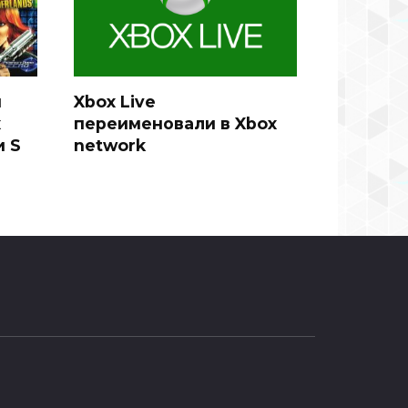
й
Xbox Live
x
переименовали в Xbox
и S
network