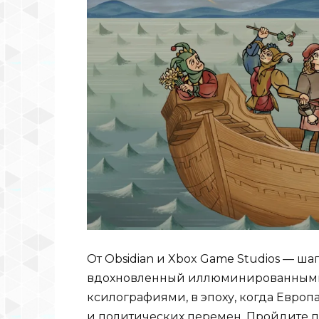
От Obsidian и Xbox Game Studios — ш
вдохновленный иллюминированными
ксилографиями, в эпоху, когда Европ
и политических перемен. Пройдите п