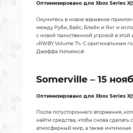
Оптимизировано для Xbox Series X|S
Окунитесь в новое взрывное приклю
между Руби, Вайс, Блейк и Янг и исп
с новой таинственной угрозой в этой
«RWBY Volume 7!». С оригинальным г
Джеффа Уильямса!
Somerville – 15 ноя
Оптимизировано для Xbox Series X|S
После потустороннего вторжения, кот
найти средства, чтобы снова сделать
атмосферный мир, а также интимные